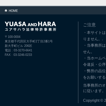
HOME
ご注意
・本サイトは
〒100-0004
りません。.
東京都千代田区大手町2丁目2番1号
・当事務所は
新大手町ビル 206区
電話 : 03-3270-6641
せん。
FAX : 03-3246-0233
・当ホームペ
令違反・公序
・弊所の品位
をお願いする
当事務所のオ
に従います。
Copyright © 