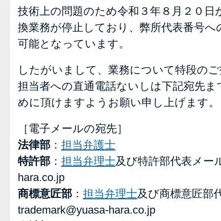
技術上の問題のため令和３年８月２０日
換業務が停止しており、弊所代表番号へ
可能となっています。
したがいまして、業務について特段のご
担当者への直通電話ないしは下記宛先ま
めに頂けますようお願い申し上げます。
［電子メールの宛先］
法律部
：
担当弁護士
特許部
：
担当弁理士
及び特許部代表メール pa
hara.co.jp
商標意匠部
：
担当弁理士
及び商標意匠部
trademark@yuasa-hara.co.jp