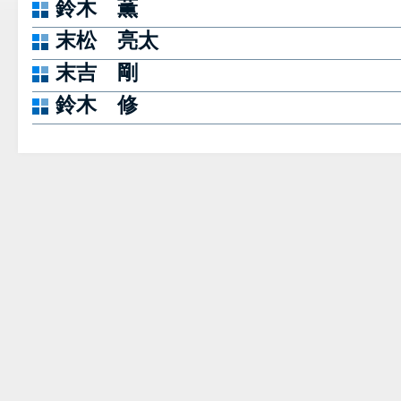
鈴木 薫
末松 亮太
末吉 剛
鈴木 修