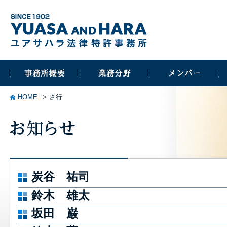
HOME
さ行
炭谷 祐司
鈴木 雄太
坂田 巌