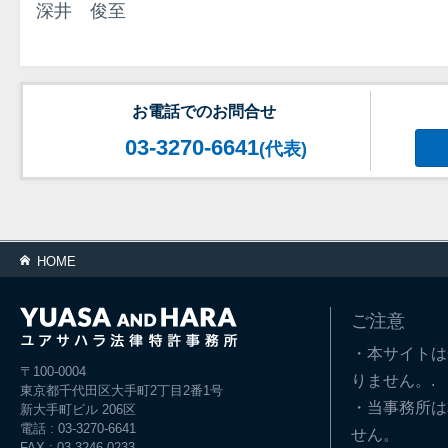
深井 俊至
お電話でのお問合せ
03-3270-6641
(代表)
HOME
ご注意
・本サイトは
〒100-0004
りません。.
東京都千代田区大手町2丁目2番1号
・当事務所は
新大手町ビル 206区
電話 : 03-3270-6641
せん。
FAX : 03-3246-0233