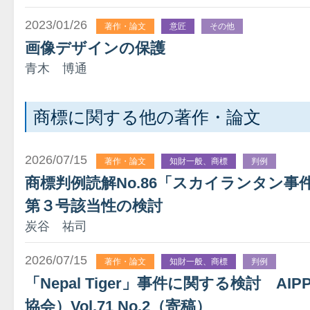
2023/01/26
著作・論文
意匠
その他
画像デザインの保護
青木 博通
商標に関する他の著作・論文
2026/07/15
著作・論文
知財一般、商標
判例
商標判例読解No.86「スカイランタン
第３号該当性の検討
炭谷 祐司
2026/07/15
著作・論文
知財一般、商標
判例
「Nepal Tiger」事件に関する検討 A
協会）Vol.71 No.2（寄稿）