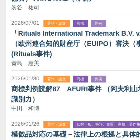
炭谷 祐司
2026/07/01
著作・論文
商標
判例
「Rituals International Trademark B.V.
（欧州連合知的財産庁（EUIPO）審決（事件番
(Rituals事件)
青島 恵美
2026/01/30
著作・論文
商標
判例
商標判例読解87 AFURI事件 （阿夫利山
識別力）
中田 和博
2026/01/26
著作・論文
知財一般、特許、意匠、商標、著作
模倣品対応の基礎－法律上の根拠と具体