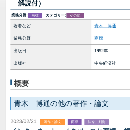
解説付）
業務分野:
カテゴリー:
商標
その他
著者など
青木 博通
業務分野
商標
出版日
1992年
出版社
中央経済社
概要
青木 博通の他の著作・論文
2023/02/21
著作・論文
商標
法令、判例