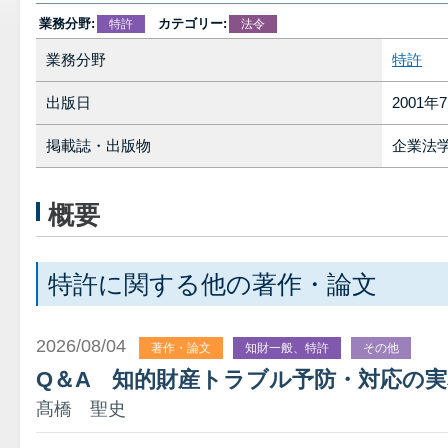
業務分野:
カテゴリー:
特許
法令
業務分野
特許
出版日
2001年
掲載誌・出版物
企業法学 
概要
特許に関する他の著作・論文
2026/08/04
著作・論文
知財一般、特許
その他
Q＆A 知的財産トラブル予防・対応の
髙橋 聖史