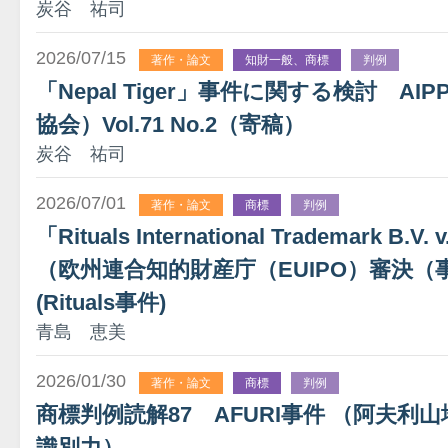
炭谷 祐司
2026/07/15
著作・論文
知財一般、商標
判例
「Nepal Tiger」事件に関する検討 A
協会）Vol.71 No.2（寄稿）
炭谷 祐司
2026/07/01
著作・論文
商標
判例
「Rituals International Trademark B.V.
（欧州連合知的財産庁（EUIPO）審決（事件番
(Rituals事件)
青島 恵美
2026/01/30
著作・論文
商標
判例
商標判例読解87 AFURI事件 （阿夫利山
識別力）