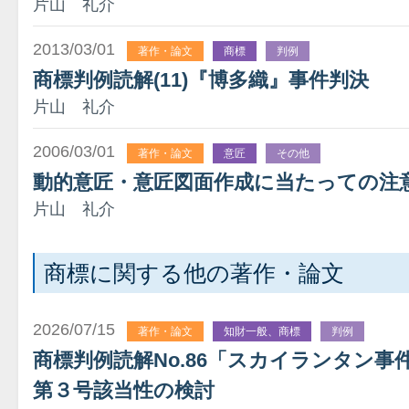
片山 礼介
2013/03/01
著作・論文
商標
判例
商標判例読解(11)『博多織』事件判決
片山 礼介
2006/03/01
著作・論文
意匠
その他
動的意匠・意匠図面作成に当たっての注
片山 礼介
商標に関する他の著作・論文
2026/07/15
著作・論文
知財一般、商標
判例
商標判例読解No.86「スカイランタン
第３号該当性の検討