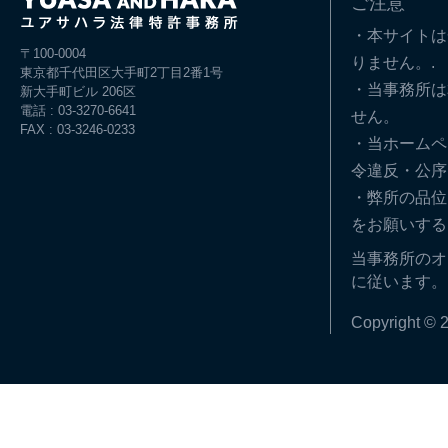
ご注意
・本サイトは
〒100-0004
りません。.
東京都千代田区大手町2丁目2番1号
・当事務所は
新大手町ビル 206区
電話 : 03-3270-6641
せん。
FAX : 03-3246-0233
・当ホームペ
令違反・公序
・弊所の品位
をお願いする
当事務所のオ
に従います。
Copyright © 