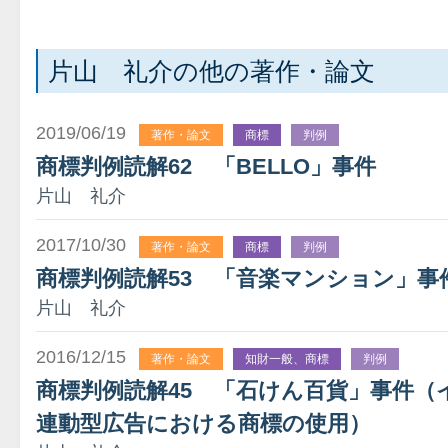
片山 礼介の他の著作・論文
2019/06/19
著作・論文
商標
判例
商標判例読解62 「BELLO」事件
片山 礼介
2017/10/30
著作・論文
商標
判例
商標判例読解53 「音楽マンション」事
片山 礼介
2016/12/15
著作・論文
知財一般、商標
判例
商標判例読解45 「石けん百貨」事件（
連動型広告における商標の使用）