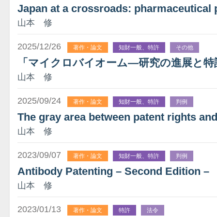
Japan at a crossroads: pharmaceutical 
山本 修
2025/12/26
著作・論文
知財一般、特許
その他
「マイクロバイオーム―研究の進展と特
山本 修
2025/09/24
著作・論文
知財一般、特許
判例
The gray area between patent rights and
山本 修
2023/09/07
著作・論文
知財一般、特許
判例
Antibody Patenting – Second Edition –
山本 修
2023/01/13
著作・論文
特許
法令