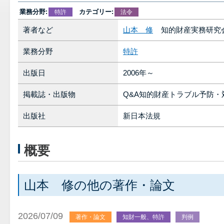
業務分野:
カテゴリー:
特許
法令
著者など
山本 修
知的財産実務研究
業務分野
特許
出版日
2006年～
掲載誌・出版物
Q&A知的財産トラブル予防・
出版社
新日本法規
概要
山本 修の他の著作・論文
2026/07/09
著作・論文
知財一般、特許
判例