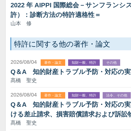
2022 年 AIPPI 国際総会－サンフラン
許）：診断方法の特許適格性＝
山本 修
特許に関する他の著作・論文
2026/08/04
著作・論文
知財一般、特許
その他
Q＆A 知的財産トラブル予防・対応の
髙橋 聖史
2026/08/04
著作・論文
知財一般、特許
法令、その他
Q＆A 知的財産トラブル予防・対応の
ける差止請求、損害賠償請求および訴訟
髙橋 聖史