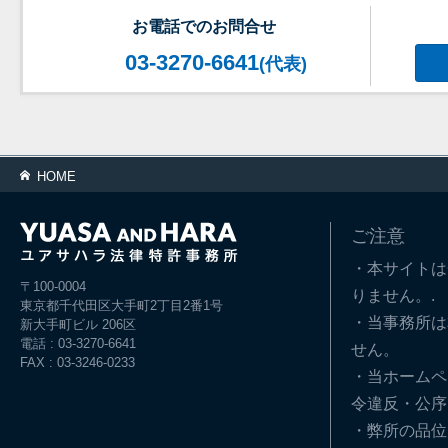
お電話でのお問合せ
03-3270-6641
(代表)
HOME
ご注意
・本サイトは
〒100-0004
りません。.
東京都千代田区大手町2丁目2番1号
・当事務所は
新大手町ビル 206区
電話 : 03-3270-6641
せん。
FAX : 03-3246-0233
・当ホームペ
令違反・公序
・弊所の品位