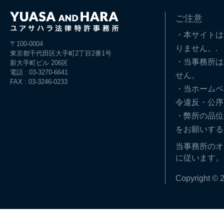
ご注意
・本サイトは
〒100-0004
りません。.
東京都千代田区大手町2丁目2番1号
・当事務所は
新大手町ビル 206区
電話 : 03-3270-6641
せん。
FAX : 03-3246-0233
・当ホームペ
令違反・公序
・弊所の品位
をお願いする
当事務所のオ
に従います。
Copyright © 