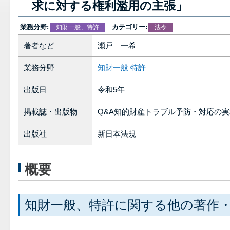
求に対する権利濫用の主張」
業務分野:
カテゴリー:
知財一般、特許
法令
著者など
瀬戸 一希
業務分野
知財一般
特許
出版日
令和5年
掲載誌・出版物
Q&A知的財産トラブル予防・対応の実務
出版社
新日本法規
概要
知財一般、特許に関する他の著作