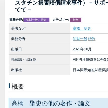
スタチン損害賠償請求事件）－サポ
てて－
業務分野:
カテゴリー:
知財一般、特許
判例
著者など
髙橋 聖史
業務分野
知財一般
特許
出版日
2023年10月
掲載誌・出版物
AIPPI月報68巻10号9
出版社
日本国際知的財産保
概要
髙橋 聖史の他の著作・論文