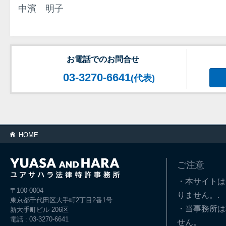
中濱 明子
お電話でのお問合せ
03-3270-6641
(代表)
HOME
ご注意
・本サイトは
〒100-0004
りません。.
東京都千代田区大手町2丁目2番1号
・当事務所は
新大手町ビル 206区
電話 : 03-3270-6641
せん。