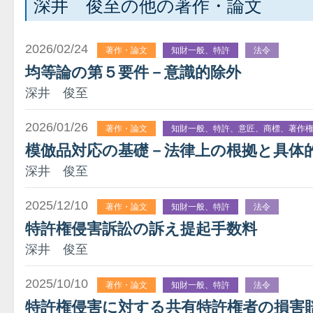
深井 俊至の他の著作・論文
2026/02/24
著作・論文
知財一般、特許
法令
均等論の第５要件－意識的除外
深井 俊至
2026/01/26
著作・論文
知財一般、特許、意匠、商標、著作
模倣品対応の基礎－法律上の根拠と具体
深井 俊至
2025/12/10
著作・論文
知財一般、特許
法令
特許権侵害訴訟の訴え提起手数料
深井 俊至
2025/10/10
著作・論文
知財一般、特許
法令
特許権侵害に対する共有特許権者の損害