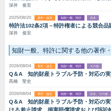
深井 俊至
2025/08/20
著作・論文
知財一般、特許
法令
特許法102条2項－特許権者による競合品
深井 俊至
知財一般、特許に関する他の著作
2026/08/04
著作・論文
知財一般、特許
その他
Q＆A 知的財産トラブル予防・対応の
髙橋 聖史
2026/08/04
著作・論文
知財一般、特許
法令、その他
Q＆A 知的財産トラブル予防・対応の
ける差止請求、損害賠償請求および訴訟