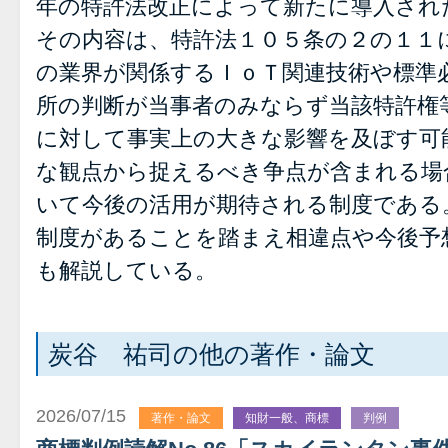
年の特許法改正によって新たに導入され
その内容は、特許法１０５条の２の１１
の業界が関係するＩｏＴ関連技術や標準必
所の判断が当事者のみならず当該特許権
に対して事実上の大きな影響を及ぼす可
な観点から捉えるべき争点が含まれる場
いて今後の活用が期待される制度である
制度があることを踏まえ相違点や今後予
も解説している。
炭谷 祐司の他の著作・論文
2026/07/15
著作・論文
知財一般、商標
判例