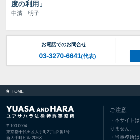
度の利用」
中濱 明子
お電話でのお問合せ
03-3270-6641
(代表)
HOME
ご注意
・本サイトは
〒100-0004
りません。.
東京都千代田区大手町2丁目2番1号
・当事務所は
新大手町ビル 206区