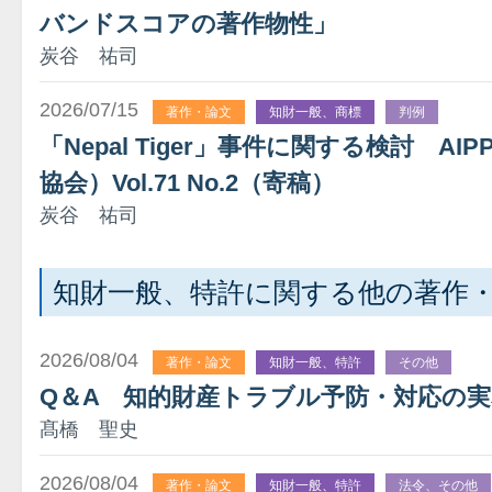
バンドスコアの著作物性」
炭谷 祐司
2026/07/15
著作・論文
知財一般、商標
判例
「Nepal Tiger」事件に関する検討 A
協会）Vol.71 No.2（寄稿）
炭谷 祐司
知財一般、特許に関する他の著作
2026/08/04
著作・論文
知財一般、特許
その他
Q＆A 知的財産トラブル予防・対応の
髙橋 聖史
2026/08/04
著作・論文
知財一般、特許
法令、その他