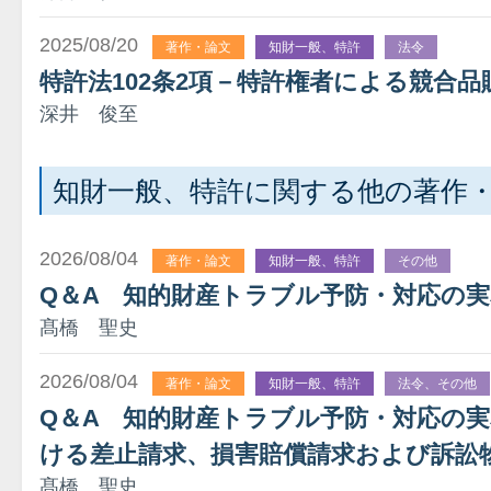
2025/08/20
著作・論文
知財一般、特許
法令
特許法102条2項－特許権者による競合品
深井 俊至
知財一般、特許に関する他の著作
2026/08/04
著作・論文
知財一般、特許
その他
Q＆A 知的財産トラブル予防・対応の
髙橋 聖史
2026/08/04
著作・論文
知財一般、特許
法令、その他
Q＆A 知的財産トラブル予防・対応の
ける差止請求、損害賠償請求および訴訟
髙橋 聖史