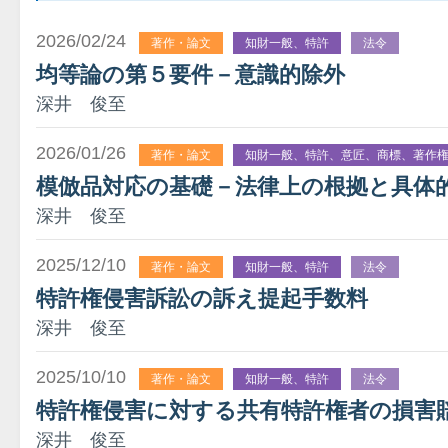
2026/02/24
著作・論文
知財一般、特許
法令
均等論の第５要件－意識的除外
深井 俊至
2026/01/26
著作・論文
知財一般、特許、意匠、商標、著作
模倣品対応の基礎－法律上の根拠と具体
深井 俊至
2025/12/10
著作・論文
知財一般、特許
法令
特許権侵害訴訟の訴え提起手数料
深井 俊至
2025/10/10
著作・論文
知財一般、特許
法令
特許権侵害に対する共有特許権者の損害
深井 俊至