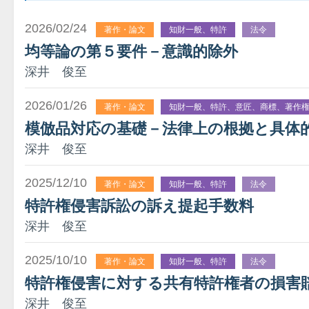
2026/02/24
著作・論文
知財一般、特許
法令
均等論の第５要件－意識的除外
深井 俊至
2026/01/26
著作・論文
知財一般、特許、意匠、商標、著作
模倣品対応の基礎－法律上の根拠と具体
深井 俊至
2025/12/10
著作・論文
知財一般、特許
法令
特許権侵害訴訟の訴え提起手数料
深井 俊至
2025/10/10
著作・論文
知財一般、特許
法令
特許権侵害に対する共有特許権者の損害
深井 俊至