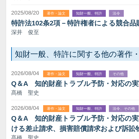
2025/08/20
著作・論文
知財一般、特許
法令
特許法102条2項－特許権者による競合品
深井 俊至
知財一般、特許に関する他の著作
2026/08/04
著作・論文
知財一般、特許
その他
Q＆A 知的財産トラブル予防・対応の
髙橋 聖史
2026/08/04
著作・論文
知財一般、特許
法令、その他
Q＆A 知的財産トラブル予防・対応の
ける差止請求、損害賠償請求および訴訟
髙橋 聖史