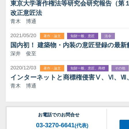
東京大学著作権法等研究会研究報告（第
改正意匠法
青木 博通
2021/05/20
著作・論文
知財一般、意匠
法令
国内初！ 建築物・内装の意匠登録の最新
深井 俊至
2020/12/03
著作・論文
知財一般、意匠、商標
その他
インターネットと商標権侵害Ⅴ、Ⅵ、Ⅶ
青木 博通
お電話でのお問合せ
03-3270-6641
(代表)