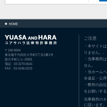
HOME
ご注意
・本サイトは
〒100-0004
りません。.
東京都千代田区大手町2丁目2番1号
・当事務所は
新大手町ビル 206区
電話 : 03-3270-6641
せん。
FAX : 03-3246-0233
・当ホームペ
令違反・公序
・弊所の品位
をお願いする
当事務所のオ
に従います。