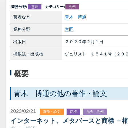
業務分野:
カテゴリー:
意匠
判例
著者など
青木 博通
業務分野
意匠
出版日
２０２０年２月１日
掲載誌・出版物
ジュリスト １５４１号（２０
概要
青木 博通の他の著作・論文
2023/02/21
著作・論文
商標
法令、判例
インターネット、メタバースと商標 －