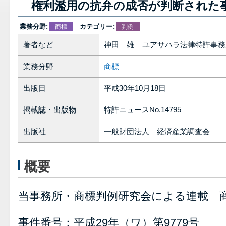
権利濫用の抗弁の成否が判断された
業務分野:
カテゴリー:
商標
判例
著者など
神田 雄 ユアサハラ法律特許事務
業務分野
商標
出版日
平成30年10月18日
掲載誌・出版物
特許ニュースNo.14795
出版社
一般財団法人 経済産業調査会
概要
当事務所・商標判例研究会による連載「商
事件番号：平成29年（ワ）第9779号