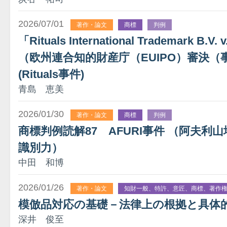
2026/07/01
著作・論文
商標
判例
「Rituals International Trademark B.V.
（欧州連合知的財産庁（EUIPO）審決（事件番
(Rituals事件)
青島 恵美
2026/01/30
著作・論文
商標
判例
商標判例読解87 AFURI事件 （阿夫利山
識別力）
中田 和博
2026/01/26
著作・論文
知財一般、特許、意匠、商標、著作
模倣品対応の基礎－法律上の根拠と具体
深井 俊至