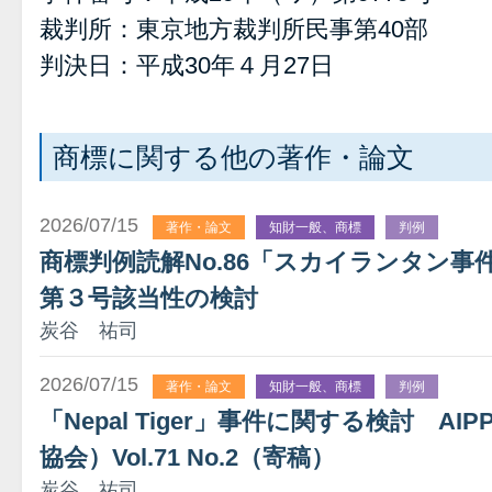
裁判所：東京地方裁判所民事第40部
判決日：平成30年４月27日
商標に関する他の著作・論文
2026/07/15
著作・論文
知財一般、商標
判例
商標判例読解No.86「スカイランタン
第３号該当性の検討
炭谷 祐司
2026/07/15
著作・論文
知財一般、商標
判例
「Nepal Tiger」事件に関する検討 A
協会）Vol.71 No.2（寄稿）
炭谷 祐司