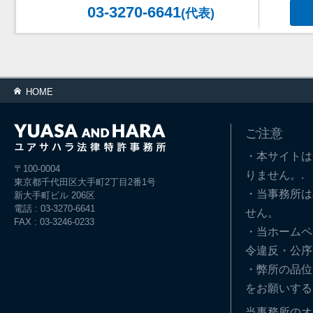
03-3270-6641
(代表)
HOME
ご注意
・本サイトは
〒100-0004
りません。.
東京都千代田区大手町2丁目2番1号
・当事務所は
新大手町ビル 206区
電話 : 03-3270-6641
せん。
FAX : 03-3246-0233
・当ホームペ
令違反・公序
・弊所の品位
をお願いする
当事務所のオ