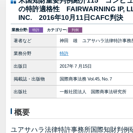
米国知財重要判例紹介115 コンピ
の特許適格性 FAIRWARNING IP, LLC,
INC. 2016年10月11日CAFC判決
業務分野:
カテゴリー:
特許
判例
著者など
神田 雄 ユアサハラ法律特許事務
業務分野
特許
出版日
2017年７月15日
掲載誌・出版物
国際商事法務 Vol.45, No.７
出版社
一般社団法人 国際商事法研究所
概要
ユアサハラ法律特許事務所国際知財判例