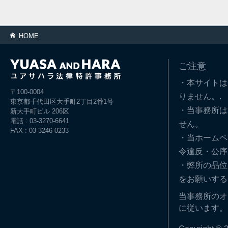
HOME
ご注意
・本サイトは
〒100-0004
りません。.
東京都千代田区大手町2丁目2番1号
・当事務所は
新大手町ビル 206区
電話 : 03-3270-6641
せん。
FAX : 03-3246-0233
・当ホームペ
令違反・公序
・弊所の品位
をお願いする
当事務所のオ
に従います。