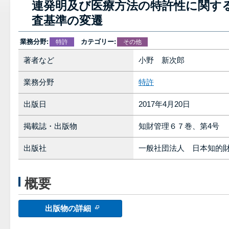
連発明及び医療方法の特許性に関す
査基準の変遷
業務分野:
カテゴリー:
特許
その他
著者など
小野 新次郎
業務分野
特許
出版日
2017年4月20日
掲載誌・出版物
知財管理６７巻、第4号
出版社
一般社団法人 日本知的
概要
出版物の詳細