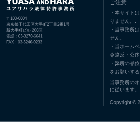
ご注意
・本サイトは
〒100-0004
りません。.
東京都千代田区大手町2丁目2番1号
・当事務所は
新大手町ビル 206区
電話 : 03-3270-6641
せん。
FAX : 03-3246-0233
・当ホームペ
令違反・公序
・弊所の品位
をお願いする
当事務所のオ
に従います。
Copyright © 