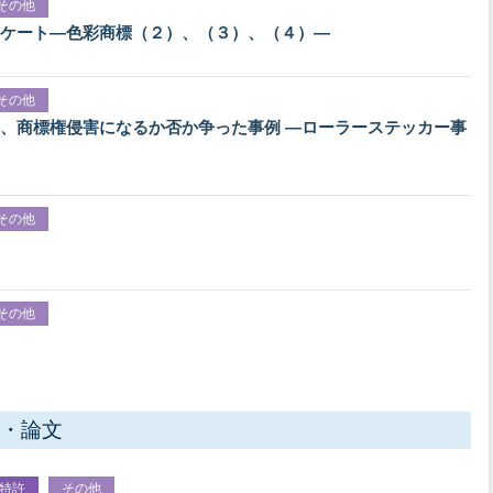
その他
ケート―色彩商標（２）、（３）、（４）―
その他
、商標権侵害になるか否か争った事例 ―ローラーステッカー事
その他
その他
・論文
特許
その他