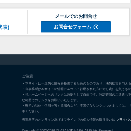
せ
メールでのお問合せ
代表)
お問合せフォーム
ご注意
・本サイトは一般的な情報を提供するためのものであり、法的助言を与える
・当事務所は本サイトの情報に基づいて行動された方に対し責任を負うも
・当ホームページへのリンクは原則として自由です。許諾確認のご連絡も
な範囲でのリンクをお願いいたします。
・弊所の品位・信用を害する場合など、不適切なリンクにつきましては、
承ください。
当事務所のオンライン及びオフラインでの個人情報の取り扱いは
プライバ
Copyright © 2002-2026 YUASA AND HARA. All Rights Reserved.