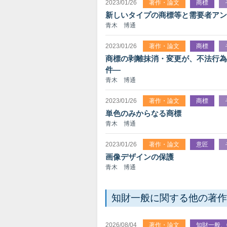
2023/01/26
著作・論文
商標
新しいタイプの商標等と需要者アン
青木 博通
2023/01/26
著作・論文
商標
商標の剥離抹消・変更が、不法行為
件―
青木 博通
2023/01/26
著作・論文
商標
単色のみからなる商標
青木 博通
2023/01/26
著作・論文
意匠
画像デザインの保護
青木 博通
知財一般に関する他の著作
2026/08/04
著作・論文
知財一般、