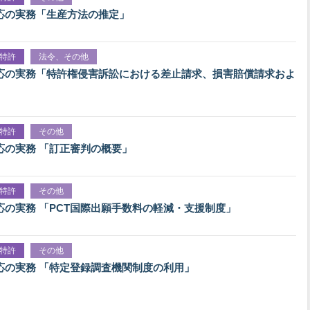
応の実務「生産方法の推定」
特許
法令、その他
応の実務「特許権侵害訴訟における差止請求、損害賠償請求およ
特許
その他
応の実務 「訂正審判の概要」
特許
その他
応の実務 「PCT国際出願手数料の軽減・支援制度」
特許
その他
応の実務 「特定登録調査機関制度の利用」