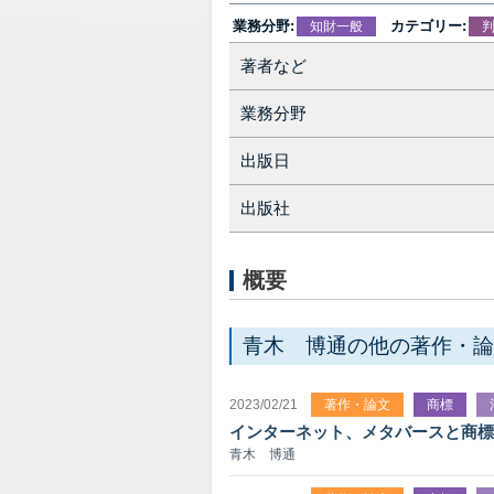
業務分野:
カテゴリー:
知財一般
著者など
業務分野
出版日
出版社
概要
青木 博通の他の著作・論
2023/02/21
著作・論文
商標
インターネット、メタバースと商標
青木 博通