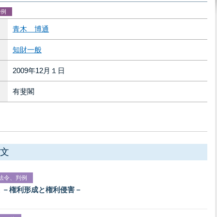
判例
青木 博通
知財一般
2009年12月１日
有斐閣
文
法令、判例
 －権利形成と権利侵害－