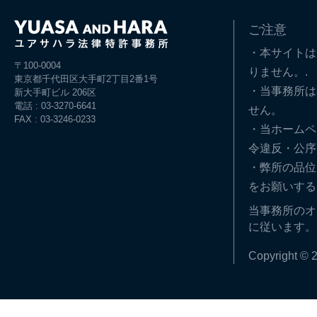
ご注意
・本サイトは
〒100-0004
りません。.
東京都千代田区大手町2丁目2番1号
・当事務所は
新大手町ビル 206区
電話 : 03-3270-6641
せん。
FAX : 03-3246-0233
・当ホームペ
令違反・公序
・弊所の品位
をお願いする
当事務所のオ
に従います。
Copyright © 