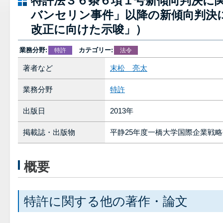
特許法３６条６項１号新傾向判決に
バンセリン事件」以降の新傾向判決
改正に向けた示唆」）
業務分野:
カテゴリー:
特許
法令
著者など
末松 亮太
業務分野
特許
出版日
2013年
掲載誌・出版物
平静25年度一橋大学国際企業戦
概要
特許に関する他の著作・論文