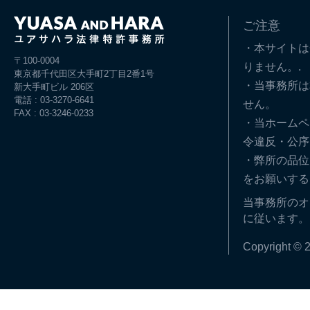
ご注意
・本サイトは
〒100-0004
りません。.
東京都千代田区大手町2丁目2番1号
・当事務所は
新大手町ビル 206区
電話 : 03-3270-6641
せん。
FAX : 03-3246-0233
・当ホームペ
令違反・公序
・弊所の品位
をお願いする
当事務所のオ
に従います。
Copyright © 