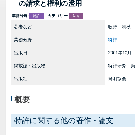
の請求と権利の濫用
業務分野:
カテゴリー:
特許
法令
著者など
牧野 利
業務分野
特許
出版日
2001年10月
掲載誌・出版物
特許研究 第
出版社
発明協会
概要
特許に関する他の著作・論文