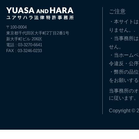
ご注意
・本サイトは
〒100-0004
りません。.
東京都千代田区大手町2丁目2番1号
・当事務所は
新大手町ビル 206区
電話 : 03-3270-6641
せん。
FAX : 03-3246-0233
・当ホームペ
令違反・公序
・弊所の品位
をお願いする
当事務所のオ
に従います。
Copyright © 