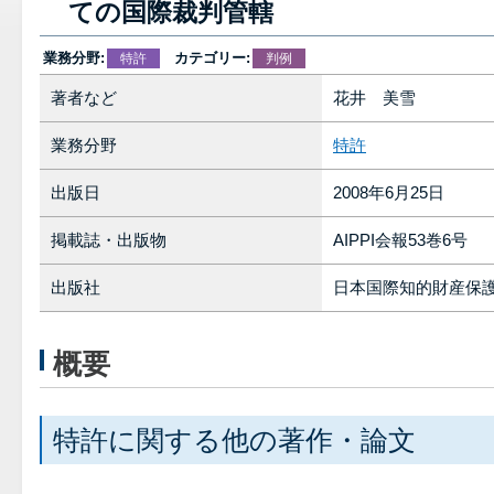
ての国際裁判管轄
業務分野:
カテゴリー:
特許
判例
著者など
花井 美雪
業務分野
特許
出版日
2008年6月25日
掲載誌・出版物
AIPPI会報53巻6号
出版社
日本国際知的財産保
概要
特許に関する他の著作・論文