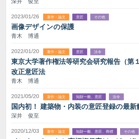
深井 俊至
2023/01/26
著作・論文
意匠
その他
画像デザインの保護
青木 博通
2022/01/20
著作・論文
意匠
法令
東京大学著作権法等研究会研究報告（第
改正意匠法
青木 博通
2021/05/20
著作・論文
知財一般、意匠
法令
国内初！ 建築物・内装の意匠登録の最新
深井 俊至
2020/12/03
著作・論文
知財一般、意匠、商標
その他