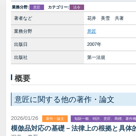
業務分野:
カテゴリー:
意匠
法令
著者など
花井 美雪 共著
業務分野
意匠
出版日
2007年
出版社
第一法規
概要
意匠に関する他の著作・論文
2026/01/26
著作・論文
知財一般、特許、意匠、商標、著作
模倣品対応の基礎－法律上の根拠と具体