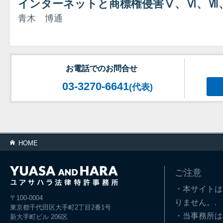
インターネットと商標権侵害Ⅴ、Ⅵ、Ⅶ
青木 博通
お電話でのお問合せ
03-3270-6641
(代表)
HOME
ご注意
・本サイトは
〒100-0004
りません。.
東京都千代田区大手町2丁目2番1号
・当事務所は
新大手町ビル 206区