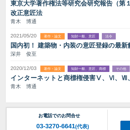
東京大学著作権法等研究会研究報告（第
改正意匠法
青木 博通
2021/05/20
著作・論文
知財一般、意匠
法令
国内初！ 建築物・内装の意匠登録の最新
深井 俊至
2020/12/03
著作・論文
知財一般、意匠、商標
その他
インターネットと商標権侵害Ⅴ、Ⅵ、Ⅶ
青木 博通
お電話でのお問合せ
03-3270-6641
(代表)