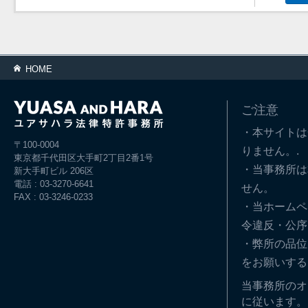
HOME
ご注意
・本サイトは
〒100-0004
りません。.
東京都千代田区大手町2丁目2番1号
・当事務所は
新大手町ビル 206区
電話 : 03-3270-6641
せん。
FAX : 03-3246-0233
・当ホームペ
令違反・公序
・弊所の品位
をお願いする
当事務所のオ
に従います。