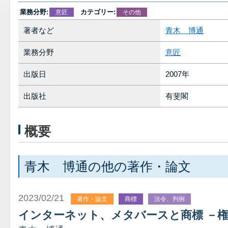
業務分野:
カテゴリー:
意匠
その他
著者など
青木 博通
業務分野
意匠
出版日
2007年
出版社
有斐閣
概要
青木 博通の他の著作・論文
2023/02/21
著作・論文
商標
法令、判例
インターネット、メタバースと商標 －