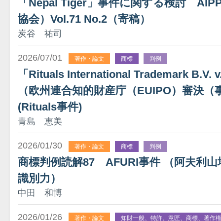
「Nepal Tiger」事件に関する検討 A
協会）Vol.71 No.2（寄稿）
炭谷 祐司
2026/07/01
著作・論文
商標
判例
「Rituals International Trademark B.V.
（欧州連合知的財産庁（EUIPO）審決（事件番
(Rituals事件)
青島 恵美
2026/01/30
著作・論文
商標
判例
商標判例読解87 AFURI事件 （阿夫利山
識別力）
中田 和博
2026/01/26
著作・論文
知財一般、特許、意匠、商標、著作