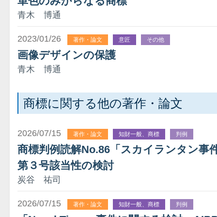
単色のみからなる商標
青木 博通
2023/01/26
著作・論文
意匠
その他
画像デザインの保護
青木 博通
商標に関する他の著作・論文
2026/07/15
著作・論文
知財一般、商標
判例
商標判例読解No.86「スカイランタン
第３号該当性の検討
炭谷 祐司
2026/07/15
著作・論文
知財一般、商標
判例