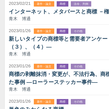
2023/02/21
著作・論文
商標
法令、判例
インターネット、メタバースと商標 －
青木 博通
2023/01/26
著作・論文
商標
その他
新しいタイプの商標等と需要者アンケー
（３）、（４）―
青木 博通
2023/01/26
著作・論文
商標
その他
商標の剥離抹消・変更が、不法行為、商
た事例 ―ローラーステッカー事件―
青木 博通
2023/01/26
著作・論文
商標
その他