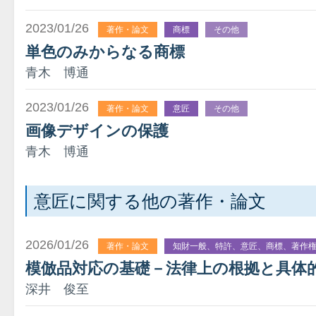
2023/01/26
著作・論文
商標
その他
単色のみからなる商標
青木 博通
2023/01/26
著作・論文
意匠
その他
画像デザインの保護
青木 博通
意匠に関する他の著作・論文
2026/01/26
著作・論文
知財一般、特許、意匠、商標、著作
模倣品対応の基礎－法律上の根拠と具体
深井 俊至