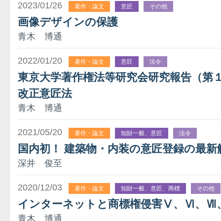
2023/01/26
著作・論文
意匠
その他
画像デザインの保護
青木 博通
2022/01/20
著作・論文
意匠
法令
東京大学著作権法等研究会研究報告（第
改正意匠法
青木 博通
2021/05/20
著作・論文
知財一般、意匠
法令
国内初！ 建築物・内装の意匠登録の最新
深井 俊至
2020/12/03
著作・論文
知財一般、意匠、商標
その他
インターネットと商標権侵害Ⅴ、Ⅵ、Ⅶ
青木 博通