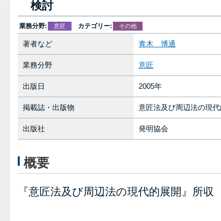
検討
業務分野:
カテゴリー:
意匠
その他
著者など
青木 博通
業務分野
意匠
出版日
2005年
掲載誌・出版物
意匠法及び周辺法の現代
出版社
発明協会
概要
『意匠法及び周辺法の現代的展開』所収