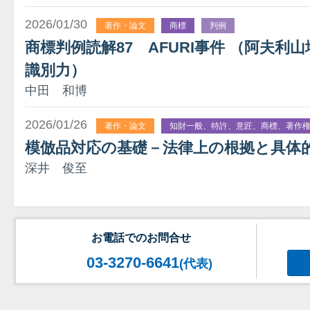
2026/01/30
著作・論文
商標
判例
商標判例読解87 AFURI事件 （阿夫利山
識別力）
中田 和博
2026/01/26
著作・論文
知財一般、特許、意匠、商標、著作
模倣品対応の基礎－法律上の根拠と具体
深井 俊至
お電話でのお問合せ
03-3270-6641
(代表)