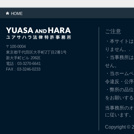
HOME
ご注意
・本サイトは
〒100-0004
りません。.
東京都千代田区大手町2丁目2番1号
・当事務所は
新大手町ビル 206区
電話 : 03-3270-6641
せん。
FAX : 03-3246-0233
・当ホームペ
令違反・公序
・弊所の品位
をお願いする
当事務所のオ
に従います。
Copyright © 