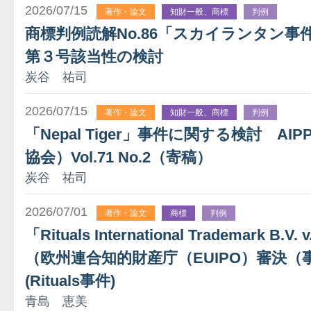
2026/07/15
著作・論文
知財一般、商標
判例
商標判例読解No.86「スカイランタン
第３号該当性の検討
炭谷 祐司
2026/07/15
著作・論文
知財一般、商標
判例
「Nepal Tiger」事件に関する検討 A
協会）Vol.71 No.2（寄稿）
炭谷 祐司
2026/07/01
著作・論文
商標
判例
「Rituals International Trademark B.V.
（欧州連合知的財産庁（EUIPO）審決（事件番
(Rituals事件)
青島 恵美