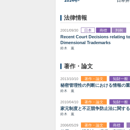
2014年-
日本弁
法律情報
日本
商標
判例
2001/09/30
Recent Court Decisions relating to
Dimensional Trademarks
鈴木 薫
著作・論文
著作・論文
知財一般
2013/10/10
秘密管理性の判断における情報の重
鈴木 薫
著作・論文
知財一般
2010/04/10
家元制度と不正競争防止法に関する若
鈴木 薫
著作・論文
商標
2006/05/29