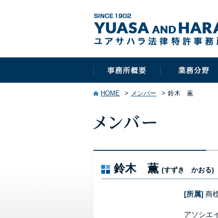
HOME
メンバー
鈴木 薫
鈴木 薫
(すずき かおる)
[所属]
商
アソシエ