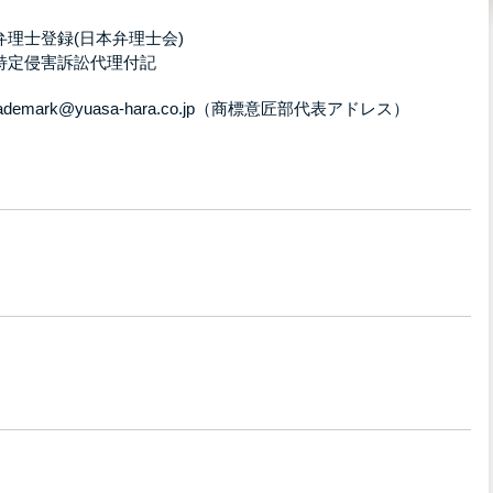
：弁理士登録(日本弁理士会)
：特定侵害訴訟代理付記
trademark@yuasa-hara.co.jp（商標意匠部代表アドレス）