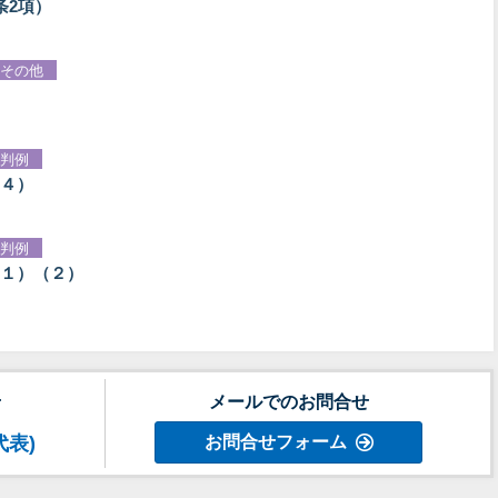
条2項）
その他
判例
４）
判例
１）（２）
せ
メールでのお問合せ
代表)
お問合せフォーム