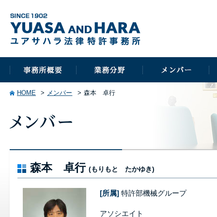
HOME
メンバー
森本 卓行
森本 卓行
(もりもと たかゆき)
[所属]
特許部機械グループ
アソシエイト