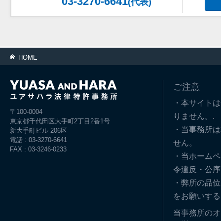
03-3270-6641
(代表)
HOME
ご注意
・本サイトは
〒100-0004
りません。.
東京都千代田区大手町2丁目2番1号
・当事務所は
新大手町ビル 206区
電話 : 03-3270-6641
せん。
FAX : 03-3246-0233
・当ホームペ
令違反・公序
・弊所の品位
をお願いする
当事務所のオ