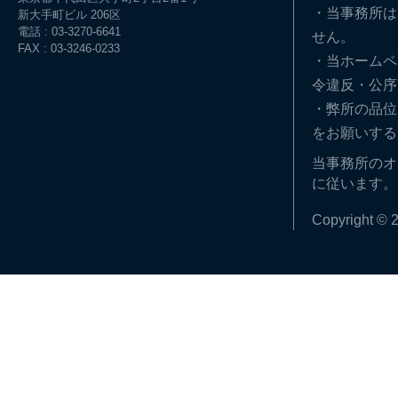
・当事務所は
新大手町ビル 206区
電話 : 03-3270-6641
せん。
FAX : 03-3246-0233
・当ホームペ
令違反・公序
・弊所の品位
をお願いする
当事務所のオ
に従います。
Copyright © 