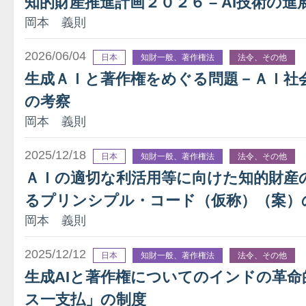
知的財産推進計画２０２６ – AI技術の
岡本 義則
2026/06/04
日本
知財一般、著作権法
法令、その他
生成ＡＩと著作権をめぐる問題－ＡＩ社
の考察
岡本 義則
2025/12/18
日本
知財一般、著作権法
法令、その他
ＡＩの適切な利活用等に向けた知的財産
るプリンシプル・コード（仮称）（案）
岡本 義則
2025/12/12
日本
知財一般、著作権法
法令、その他
生成AIと著作権についてのインドの革
ス一支払」の制度