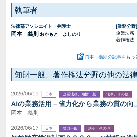
執筆者
法律部アソシエイト 弁護士
[業務分野
企業法務
岡本 義則
おかもと よしのり
著作権法
岡本 義則の記事をもっ
知財一般、著作権法分野の他の法
2026/06/19
日本
企業法務、知財一般
法令、その他
AIの業務活用－省力化から業務の質の向
岡本 義則
2026/06/17
日本
知財一般
法令、その他