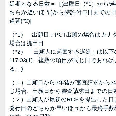
延期となる日数＝［(出願日（*1）から5
ちらか遅いほう)から特許付与日までの日数
遅延(*2)]
（*1） 出願日：PCT出願の場合はカ
場合は提出日
（*2） 「出願人に起因する遅延」は以下の
117.03(1)、複数の項目が同じ日であ
る。)
（１）出願日から5年後が審査請求から
じ場合、出願日から審査請求日までの日
（２）出願人が最初のRCEを提出した日
発行日のどちらか早いほうから最終手数料(fi