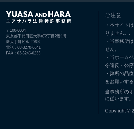
ご注意
・本サイトは
〒100-0004
りません。.
東京都千代田区大手町2丁目2番1号
・当事務所は
新大手町ビル 206区
電話 : 03-3270-6641
せん。
FAX : 03-3246-0233
・当ホームペ
令違反・公序
・弊所の品位
をお願いする
当事務所のオ
に従います。
Copyright © 