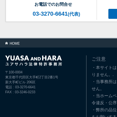
お電話でのお問合せ
03-3270-6641
(代表)
HOME
ご注意
・本サイトは
〒100-0004
りません。.
東京都千代田区大手町2丁目2番1号
・当事務所は
新大手町ビル 206区
電話 : 03-3270-6641
せん。
FAX : 03-3246-0233
・当ホームペ
令違反・公序
・弊所の品位
をお願いする