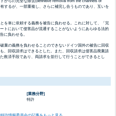
完全な除去(definitive removal from the channels of
目的を有するが、一部重複し、さらに補完し合うものであり、互いを
すことを単に依頼する義務を被告に負わせる。これに対して、「完
ートにおいて侵害品が流通することがないようにあらゆる法的
告に負わせる。
害品破棄の義務を負わせることのできないドイツ国外の被告に回収
も、回収請求はできるとした。また、回収請求は侵害品廃棄請
た救済手段であり、両請求を並行して行うことができるとし
[業務分野]
特許
国特許情報委員会の記事をもっと見る