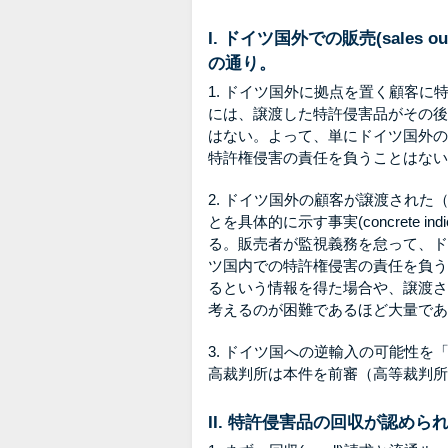
I. ドイツ国外での販売(sales 
の通り。
1. ドイツ国外に拠点を置く顧客
には、譲渡した特許侵害品がその後
はない。よって、単にドイツ国外の
特許権侵害の責任を負うことはない
2. ドイツ国外の顧客が譲渡され
とを具体的に示す事実(concrete i
る。販売者が監視義務を怠って、ド
ツ国内での特許権侵害の責任を負う
るという情報を得た場合や、譲渡さ
考えるのが困難であるほど大量であ
3. ドイツ国への逆輸入の可能性
高裁判所は本件を前審（高等裁判所
II. 特許侵害品の回収が認め