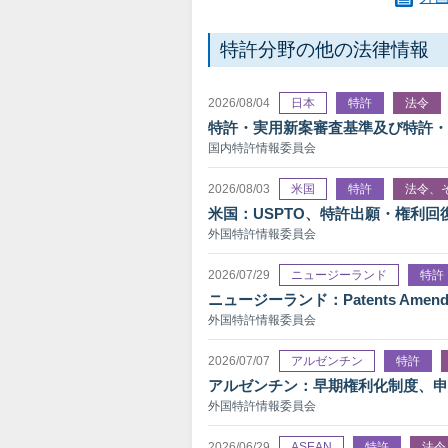
特許分野の他の法律情報
2026/08/04
日本
特許
法令
特許・実用新案審査基準及び特許・
国内特許情報委員会
2026/08/03
米国
特許
法令、
米国：USPTO、特許出願・権利回復
外国特許情報委員会
2026/07/29
ニュージーランド
特許
ニュージーランド：Patents Amendme
外国特許情報委員会
2026/07/07
アルゼンチン
特許
アルゼンチン：早期権利化制度、申請
外国特許情報委員会
2026/06/29
ASEAN
特許
法令