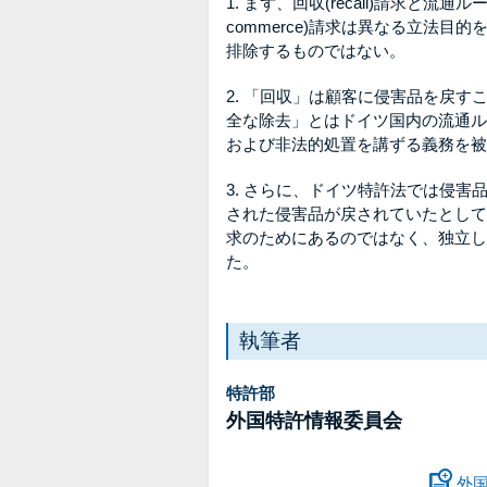
1. まず、回収(recall)請求と流通ルートからの
commerce)請求は異なる立法
排除するものではない。
2. 「回収」は顧客に侵害品を戻
全な除去」とはドイツ国内の流通ル
および非法的処置を講ずる義務を被
3. さらに、ドイツ特許法では侵
された侵害品が戻されていたとして
求のためにあるのではなく、独立し
た。
執筆者
特許部
外国特許情報委員会
外