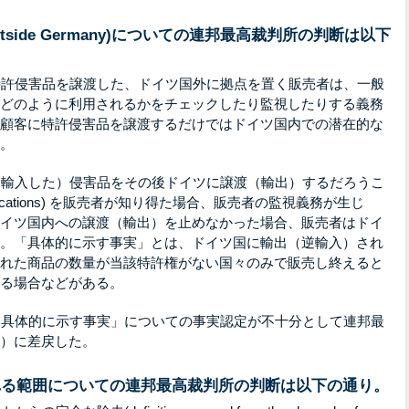
outside Germany)についての連邦最高裁判所の判断は以下
に特許侵害品を譲渡した、ドイツ国外に拠点を置く販売者は、一般
どのように利用されるかをチェックしたり監視したりする義務
顧客に特許侵害品を譲渡するだけではドイツ国内での潜在的な
。
た（輸入した）侵害品をその後ドイツに譲渡（輸出）するだろうこ
ndications) を販売者が知り得た場合、販売者の監視義務が生じ
イツ国内への譲渡（輸出）を止めなかった場合、販売者はドイ
。「具体的に示す事実」とは、ドイツ国に輸出（逆輸入）され
れた商品の数量が当該特許権がない国々のみで販売し終えると
る場合などがある。
を「具体的に示す事実」についての事実認定が不十分として連邦最
）に差戻した。
られる範囲についての連邦最高裁判所の判断は以下の通り。