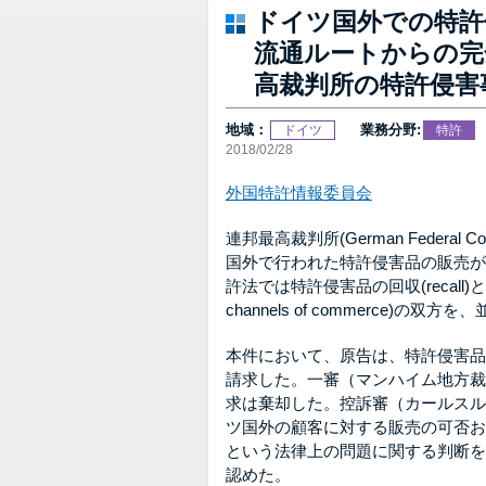
ドイツ国外での特許
流通ルートからの完
高裁判所の特許侵害事件判
地域：
業務分野:
ドイツ
特許
2018/02/28
外国特許情報委員会
連邦最高裁判所(German Federal 
国外で行われた特許侵害品の販売が
許法では特許侵害品の回収(recall)と流通ル
channels of commerce
本件において、原告は、特許侵害品の廃
請求した。一審（マンハイム地方裁
求は棄却した。控訴審（カールスル
ツ国外の顧客に対する販売の可否および特許
という法律上の問題に関する判断を
認めた。