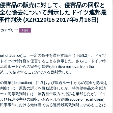
侵害品の販売に対して、侵害品の回収と
全な除去について判示したドイツ連邦最
決 (XZR120/15 2017年5月16日)
カテゴリー:
判例
Court of Justice)は、一定の条件を満たす場合（下記I.2）、ドイツ
ドイツの特許権を侵害することを判示した。さらに、ドイツ特
ートからの完全な除去(definitive removal from the
)の双方を、並行して請求することができる旨判示した。
棄(destruction)、回収および流通ルートからの完全な除去を
判所）は、原告の訴えを概ね認容したが、特許侵害品の廃棄請
ーエ高等裁判所）は、原告被告双方の控訴を棄却したが、ドイ
侵害品の回収が認められる範囲(scope of recall claim)
民事事件における最終審である連邦最高裁判所に求めることは