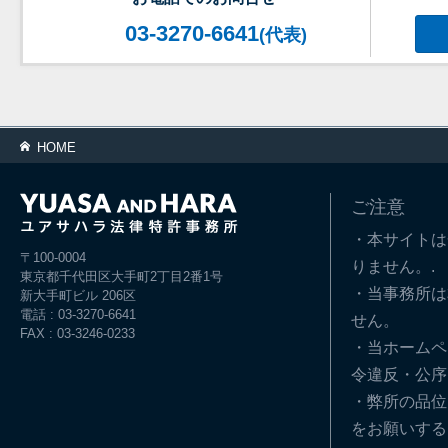
03-3270-6641
(代表)
HOME
ご注意
・本サイトは
〒100-0004
りません。.
東京都千代田区大手町2丁目2番1号
・当事務所は
新大手町ビル 206区
電話 : 03-3270-6641
せん。
FAX : 03-3246-0233
・当ホームペ
令違反・公序
・弊所の品位
をお願いする