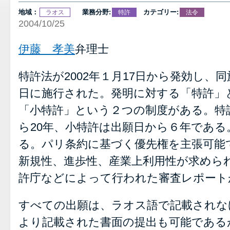
地域：
業務分野:
カテゴリー:
ラオス
特許
法令
2004/10/25
伊藤 孝美
弁理士
特許法が2002年１月17日から発効し、同施
日に施行された。発明に対する「特許」
「小特許」という２つの制度がある。特
ら20年、小特許は出願日から６年であ
る。パリ条約に基づく優先権を主張可能
新規性、進歩性、産業上利用性が求めら
許庁などによって行われた審査レポート
すべての出願は、ラオス語で記載されな
より記載された書面の提出も可能である