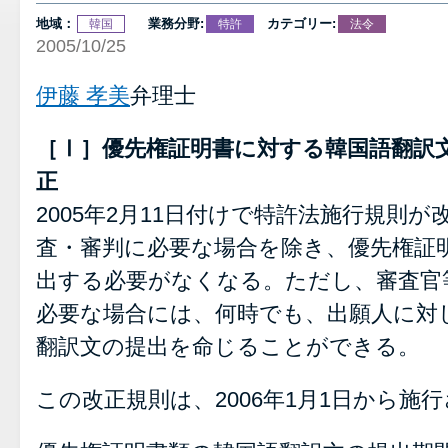
地域：
業務分野:
カテゴリー:
韓国
特許
法令
2005/10/25
伊藤 孝美
弁理士
［Ⅰ］優先権証明書に対する韓国語翻訳
正
2005年2月11日付けで特許法施行規則
査・審判に必要な場合を除き、優先権証
出する必要がなくなる。ただし、審査官
必要な場合には、何時でも、出願人に対
翻訳文の提出を命じることができる。
この改正規則は、2006年1月1日から施