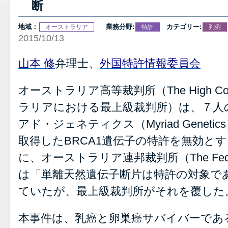
断
地域：
業務分野:
カテゴリー:
オーストラリア
特許
判例
2015/10/13
山本 修
弁理士、
外国特許情報委員会
オーストラリア高等裁判所（The High Court
ラリアにおける最上級裁判所）は、７人
アド・ジェネティクス（Myriad Genet
取得したBRCA1遺伝子の特許を無効とす
に、オーストラリア連邦裁判所（The Federal Co
は「単離天然遺伝子断片は特許の対象で
ていたが、最上級裁判所がそれを覆した
本事件は、乳癌と卵巣癌サバイバーであ