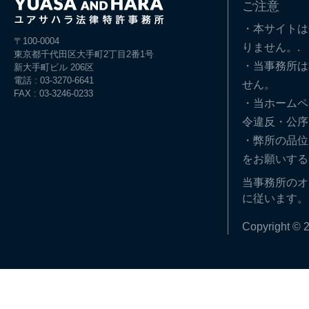
ご注意
・本サイトは
〒100-0004
りません。.
東京都千代田区大手町2丁目2番1号
・当事務所は
新大手町ビル 206区
電話 : 03-3270-6641
せん。
FAX : 03-3246-0233
・当ホームペ
令違反・公序
・弊所の品位
をお願いする
当事務所のオ
に従います。
Copyright © 