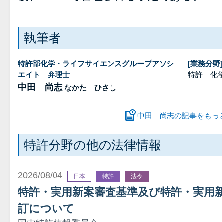
執筆者
特許部化学・ライフサイエンスグループアソシ
[業務分野
エイト 弁理士
特許 化
中田 尚志
なかた ひさし
中田 尚志の記事をもっ
特許分野の他の法律情報
2026/08/04
日本
特許
法令
特許・実用新案審査基準及び特許・実用
訂について