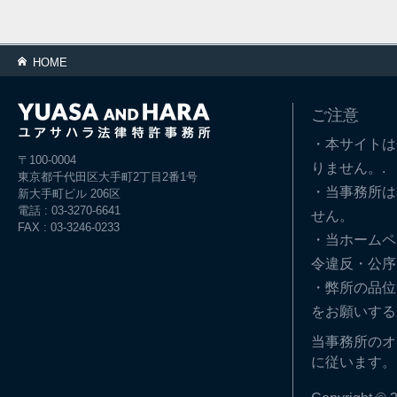
HOME
ご注意
・本サイトは
〒100-0004
りません。.
東京都千代田区大手町2丁目2番1号
・当事務所は
新大手町ビル 206区
電話 : 03-3270-6641
せん。
FAX : 03-3246-0233
・当ホームペ
令違反・公序
・弊所の品位
をお願いする
当事務所のオ
に従います。