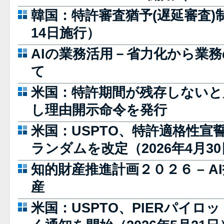
韓国：特許審査猶予(遅延審査)制
14日施行）
AIの業務活用－省力化から業
て
米国：特許期間が残存しないと
し理由開示命令を発行
米国：USPTO、特許適格性宣
ランダムを改定（2026年4月3
知的財産推進計画２０２６ – 
産
米国：USPTO、PIERパイ